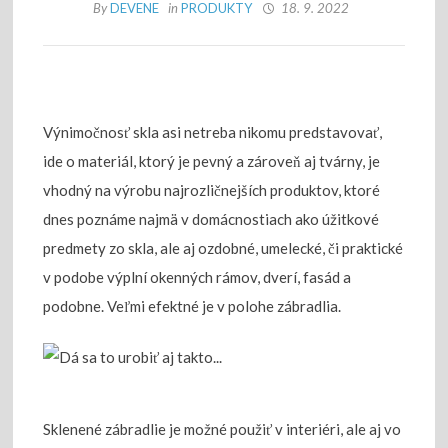
By
DEVENE
in
PRODUKTY
18. 9. 2022
Výnimočnosť skla asi netreba nikomu predstavovať,
ide o materiál, ktorý je pevný a zároveň aj tvárny, je
vhodný na výrobu najrozličnejších produktov, ktoré
dnes poznáme najmä v domácnostiach ako úžitkové
predmety zo skla, ale aj ozdobné, umelecké, či praktické
v podobe výplní okenných rámov, dverí, fasád a
podobne. Veľmi efektné je v polohe zábradlia.
Sklenené zábradlie je možné použiť v interiéri, ale aj vo