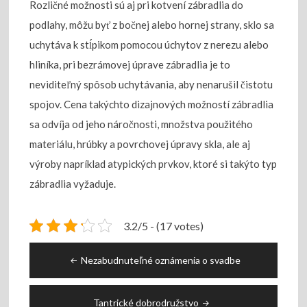
Rozličné možnosti sú aj pri kotvení zábradlia do
podlahy, môžu byť z bočnej alebo hornej strany, sklo sa
uchytáva k stĺpikom pomocou úchytov z nerezu alebo
hliníka, pri bezrámovej úprave zábradlia je to
neviditeľný spôsob uchytávania, aby nenarušil čistotu
spojov. Cena takýchto dizajnových možností zábradlia
sa odvíja od jeho náročnosti, množstva použitého
materiálu, hrúbky a povrchovej úpravy skla, ale aj
výroby napríklad atypických prvkov, ktoré si takýto typ
zábradlia vyžaduje.
3.2/5 - (17 votes)
Navigace
Nezabudnuteľné oznámenia o svadbe
pro
příspěvek
Tantrické dobrodružstvo