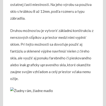
ostatnej časti miestnosti. Na jeho výrobu sa používa
sklo s hrúbkou 8 až 12mm, podľa rozmeru a typu
zábradlia.
Druhou možnosťou je vytvoriť základnú konštrukciu z
nerezových stĺpikov a priestor medzi nimi vyplniť
sklom. Pri tejto možnosti sa dovoľuje použiť aj
fantáziu a sklenené výplne navrhnúť nielen z číreho
skla, ale využiť aj ponuku farebného či pieskovaného
alebo inak graficky upraveného skla, ktoré okamžite
zaujme svojim vzhľadom a celý priestor vďaka nemu
ožije.