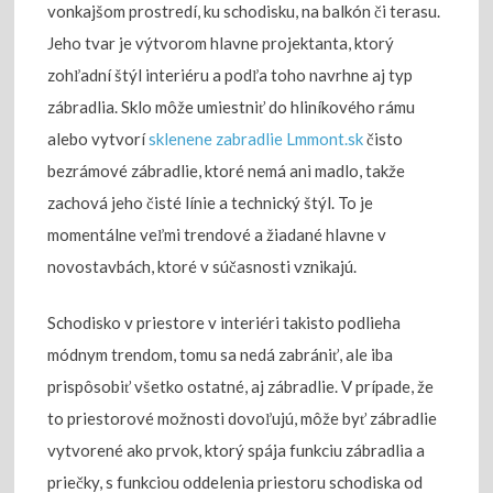
vonkajšom prostredí, ku schodisku, na balkón či terasu.
Jeho tvar je výtvorom hlavne projektanta, ktorý
zohľadní štýl interiéru a podľa toho navrhne aj typ
zábradlia. Sklo môže umiestniť do hliníkového rámu
alebo vytvorí
sklenene zabradlie Lmmont.sk
čisto
bezrámové zábradlie, ktoré nemá ani madlo, takže
zachová jeho čisté línie a technický štýl. To je
momentálne veľmi trendové a žiadané hlavne v
novostavbách, ktoré v súčasnosti vznikajú.
Schodisko v priestore v interiéri takisto podlieha
módnym trendom, tomu sa nedá zabrániť, ale iba
prispôsobiť všetko ostatné, aj zábradlie. V prípade, že
to priestorové možnosti dovoľujú, môže byť zábradlie
vytvorené ako prvok, ktorý spája funkciu zábradlia a
priečky, s funkciou oddelenia priestoru schodiska od