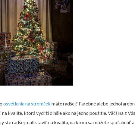
yp
osvetlenia na stromček
máte radšej? Farebné alebo jednofarebné
ť na kvalite, ktorá vydrží dlhšie ako na jedno použitie. Väčšina z 
by ste radšej mali staviť na kvalitu, na ktorú sa môžete spoľahnúť 