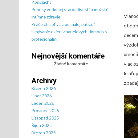
Košiciach?
Prínosy vedomej starostlivosti o mužské
Vianoc
intímne zdravie
Prečo chcieť viac od malej pätice?
obdobi
Umývanie okien v panelových domoch s
decemb
profesionálmi
výzdob
umocňo
Nejnovější komentáře
viac o
Žádné komentáře.
kraľuj
Archivy
zbadaj
Březen 2026
Únor 2026
Leden 2026
Prosinec 2025
Listopad 2025
Říjen 2025
Březen 2025