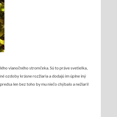
ého vianočného stromčeka. Sú to práve svetielka,
né ozdoby krásne rozžiaria a dodajú im úplne iný
redsa len bez toho by mu niečo chýbalo a nežiaril