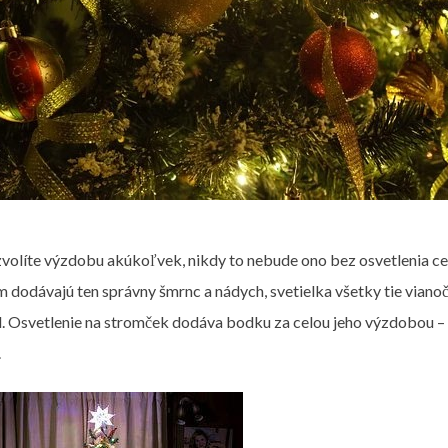
volíte výzdobu akúkoľvek, nikdy to nebude ono bez osvetlenia cel
m dodávajú ten správny šmrnc a nádych, svetielka všetky tie vianoč
. Osvetlenie na stromček dodáva bodku za celou jeho výzdobou – p
.