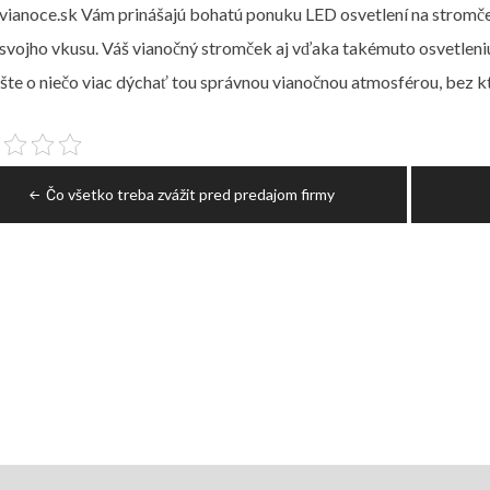
vianoce.sk Vám prinášajú bohatú ponuku LED osvetlení na stromček
svojho vkusu. Váš vianočný stromček aj vďaka takémuto osvetleniu 
šte o niečo viac dýchať tou správnou vianočnou atmosférou, bez k
igace
Čo všetko treba zvážit pred predajom firmy
spěvek