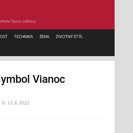
ádnete ľavou zadnou.
OSŤ
TECHNIKA
ŽENA
ŽIVOTNÝ ŠTÝL
symbol Vianoc
13. 8. 2022