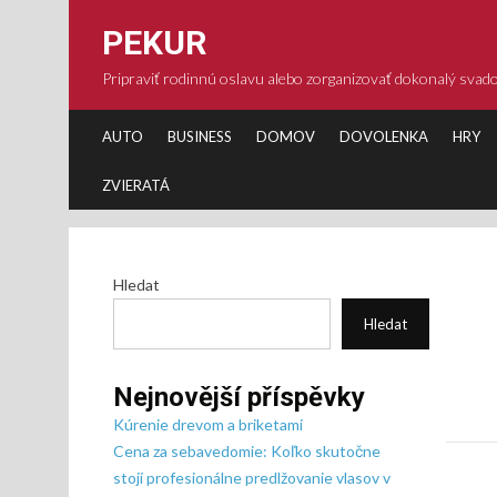
Skip
to
PEKUR
content
Pripraviť rodinnú oslavu alebo zorganizovať dokonalý sva
AUTO
BUSINESS
DOMOV
DOVOLENKA
HRY
ZVIERATÁ
Hledat
Hledat
Nejnovější příspěvky
Kúrenie drevom a briketami
Cena za sebavedomie: Koľko skutočne
stojí profesionálne predlžovanie vlasov v