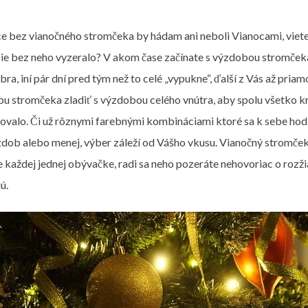
e bez vianočného stromčeka by hádam ani neboli Vianocami, viete 
e bez neho vyzeralo? V akom čase začínate s výzdobou stromčeka
ra, iní pár dní pred tým než to celé „vypukne“, ďalší z Vás až pria
u stromčeka zladiť s výzdobou celého vnútra, aby spolu všetko kr
valo. Či už rôznymi farebnými kombináciami ktoré sa k sebe hod
zdob alebo menej, výber záleží od Vášho vkusu. Vianočný stromč
e každej jednej obývačke, radi sa neho pozeráte nehovoriac o roz
ú.