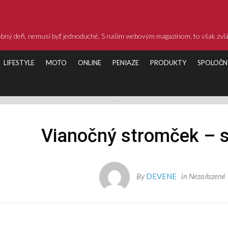
dobný deň, nemusí byť jednoduché. S našim webovým magazínom, to však zvl
LIFESTYLE
MOTO
ONLINE
PENIAZE
PRODUKTY
SPOLOČN
Vianočný stromček – 
By
DEVENE
in
Nezařazené