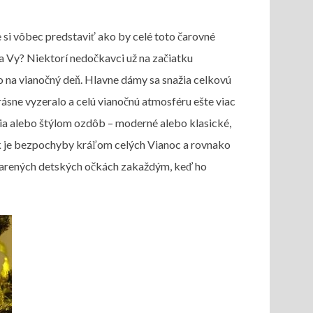
si vôbec predstaviť ako by celé toto čarovné
 Vy? Niektorí nedočkavci už na začiatku
mo na vianočný deň. Hlavne dámy sa snažia celkovú
ásne vyzeralo a celú vianočnú atmosféru ešte viac
ia alebo štýlom ozdôb – moderné alebo klasické,
ek je bezpochyby kráľom celých Vianoc a rovnako
žiarených detských očkách zakaždým, keď ho