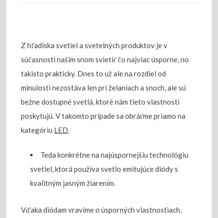
Z hľadiska svetiel a svetelných produktov je v
súčasnosti našim snom svietiť čo najviac úsporne, no
takisto prakticky. Dnes to už ale na rozdiel od
minulosti nezostáva len pri želaniach a snoch, ale sú
bežne dostupné svetlá, ktoré nám tieto vlastnosti
poskytujú. V takomto prípade sa obráťme priamo na
kategóriu
LED
.
Teda konkrétne na najúspornejšiu technológiu
svetiel, ktorá používa svetlo emitujúce diódy s
kvalitným jasným žiarením.
Vďaka diódam vravíme o úsporných vlastnostiach,