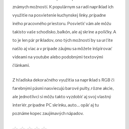
známych možností. K populárnym sa radí napríklad ich
využitie na posvietenie kuchynskej linky, prípadne
iného pracovného priestoru. Posvietiť vám ale môžu
takisto vaše schodisko, balkón, ale aj skrine a poličky. A
to je len pár príkladov, ono tých možností by sa určite
našlo aj viac a v prípade záujmu sa môžete inšpirovať
videami na youtube alebo podobnými textovými
článkami.
Z hľadiska dekoračného využitia sa napríklad s RGB či
farebnými pásmi nasviecujú barové pulty, rôzne akcie,
ale jednotlivci si môžu takto vyzdobiť aj svoj vlastný
interiér, prípadne PC skrinku, auto… opäť aj tu
poznáme kopec zaujímavých nápadov.