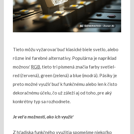
Tieto môžu vyžarovať buď klasické biele svetlo, alebo
rôzne iné farebné alternatívy. Populárna je napríklad
možnosť
RGB
, tieto tri písmená značia farby svetiel-
red (červená), green (zelená) a blue (modrá). Pásiky je
preto možné využiť buď k funkčnému alebo len k čisto
dekoračnému účelu, čo už záleží aj od toho, pre aký
konkrétny typ sa rozhodnete.
Je veľa možností, ako ich využiť
Z hľadiska funkčného využitia spomeňme niekoľko