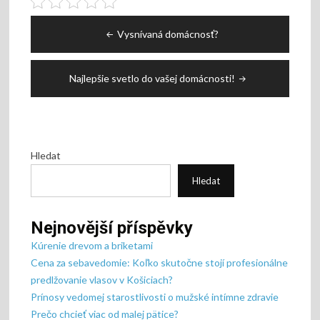
Navigace
Vysnívaná domácnosť?
pro
příspěvek
Najlepšie svetlo do vašej domácnosti!
Hledat
Hledat
Nejnovější příspěvky
Kúrenie drevom a briketami
Cena za sebavedomie: Koľko skutočne stojí profesionálne
predlžovanie vlasov v Košiciach?
Prínosy vedomej starostlivosti o mužské intímne zdravie
Prečo chcieť viac od malej pätice?