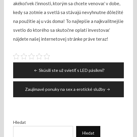
akékoľvek činnosti, ktorým sa chcete venovať v dobe,
kedy sa zotmie a svetlá sa stávajú nevyhnutne dôležité
na použitie aj u vás doma! To najlepšie a najkvalitnejšie
svetlo do ktorého sa skutočne oplatí investovať
nájdete našej internetovej stránke práve teraz!
Navigace
Skúsili ste už svietiť s LED pásikmi?
pro
příspěvek
Zaujímavé ponuky na sex a erotické služby
Hledat
Hledat