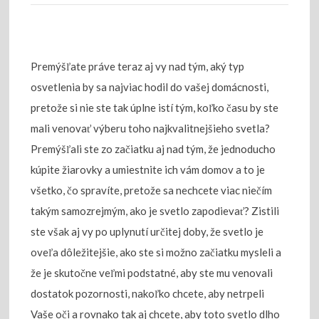
Premýšľate práve teraz aj vy nad tým, aký typ
osvetlenia by sa najviac hodil do vašej domácnosti,
pretože si nie ste tak úplne istí tým, koľko času by ste
mali venovať výberu toho najkvalitnejšieho svetla?
Premýšľali ste zo začiatku aj nad tým, že jednoducho
kúpite žiarovky a umiestnite ich vám domov a to je
všetko, čo spravíte, pretože sa nechcete viac niečím
takým samozrejmým, ako je svetlo zapodievať? Zistili
ste však aj vy po uplynutí určitej doby, že svetlo je
oveľa dôležitejšie, ako ste si možno začiatku mysleli a
že je skutočne veľmi podstatné, aby ste mu venovali
dostatok pozornosti, nakoľko chcete, aby netrpeli
Vaše oči a rovnako tak aj chcete, aby toto svetlo dlho