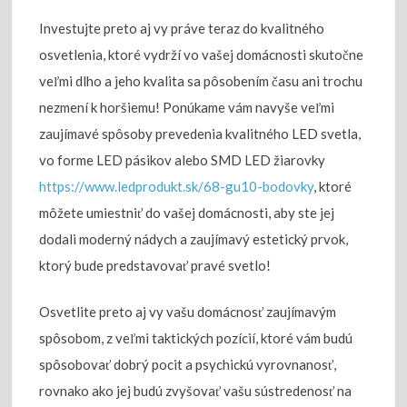
Investujte preto aj vy práve teraz do kvalitného
osvetlenia, ktoré vydrží vo vašej domácnosti skutočne
veľmi dlho a jeho kvalita sa pôsobením času ani trochu
nezmení k horšiemu! Ponúkame vám navyše veľmi
zaujímavé spôsoby prevedenia kvalitného LED svetla,
vo forme LED pásikov alebo SMD LED žiarovky
https://www.ledprodukt.sk/68-gu10-bodovky
, ktoré
môžete umiestniť do vašej domácnosti, aby ste jej
dodali moderný nádych a zaujímavý estetický prvok,
ktorý bude predstavovať pravé svetlo!
Osvetlite preto aj vy vašu domácnosť zaujímavým
spôsobom, z veľmi taktických pozícií, ktoré vám budú
spôsobovať dobrý pocit a psychickú vyrovnanosť,
rovnako ako jej budú zvyšovať vašu sústredenosť na