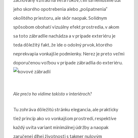
zachovaný vzhľad na veľa rokov, čím sa nemusíme báť
jeho skorého opotrebenia alebo „pošpatnenia“
okolitého priestoru, ale skôr naopak. Solídnym
spôsobom obohatí vizuálny efekt prostredia, v akom
sa toto zábradlie nachádza a v prípade exteriéru je
teda dôležitý fakt, že ide o odolný prvok, ktorého
neprekvapia vonkajšie podmienky. Nerez je preto veľmi
doporučenou voľbou v prípade zábradlia do exteriéru.
Ale prečo ho vidíme takisto v interiéroch?
Tu zohráva dôležitú stránku elegancia, ale prakticky
tiež princíp ako vo vonkajšom prostredí, respektíve
každý uvíta variant minimálnej údržby a naopak
zaručenej dlhej životnosti s takmer nulovým