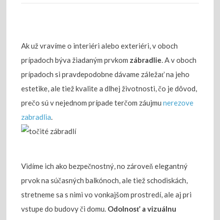
Ak už vravíme o interiéri alebo exteriéri, v oboch
prípadoch býva žiadaným prvkom
zábradlie
. A v oboch
prípadoch si pravdepodobne dávame záležať na jeho
estetike, ale tiež kvalite a dlhej životnosti, čo je dôvod,
prečo sú v nejednom prípade terčom záujmu
nerezove
zabradlia
.
Vidíme ich ako bezpečnostný, no zároveň elegantný
prvok na súčasných balkónoch, ale tiež schodiskách,
stretneme sa s nimi vo vonkajšom prostredí, ale aj pri
vstupe do budovy či domu.
Odolnosť a vizuálnu