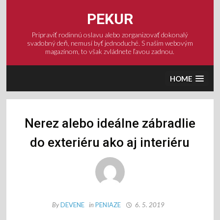
Skip
to
PEKUR
content
Pripraviť rodinnú oslavu alebo zorganizovať dokonalý
svadobný deň, nemusí byť jednoduché. S našim webovým
magazínom, to však zvládnete ľavou zadnou.
HOME
Nerez alebo ideálne zábradlie
do exteriéru ako aj interiéru
By
DEVENE
in
PENIAZE
6. 5. 2019