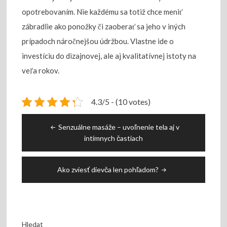
opotrebovaním. Nie každému sa totiž chce meniť
zábradlie ako ponožky či zaoberať sa jeho v iných
prípadoch náročnejšou údržbou. Vlastne ide o
investíciu do dizajnovej, ale aj kvalitatívnej istoty na
veľa rokov.
4.3/5 - (10 votes)
Navigace
Senzuálne masáže – uvoľnenie tela aj v
pro
intímnych častiach
příspěvek
Ako zviesť dievča len pohľadom?
Hledat