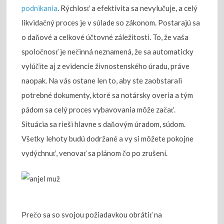
podnikania
. Rýchlosť a efektivita sa nevylučuje, a celý
likvidačný proces je v súlade so zákonom. Postarajú sa
o daňové a celkové účtovné záležitosti. To, že vaša
spoločnosť je nečinná neznamená, že sa automaticky
vylúčite aj z evidencie živnostenského úradu, práve
naopak. Na vás ostane len to, aby ste zaobstarali
potrebné dokumenty, ktoré sa notársky overia a tým
pádom sa celý proces vybavovania môže začať.
Situácia sa rieši hlavne s daňovým úradom, súdom.
Všetky lehoty budú dodržané a vy si môžete pokojne
vydýchnuť, venovať sa plánom čo po zrušení.
Prečo sa so svojou požiadavkou obrátiť na