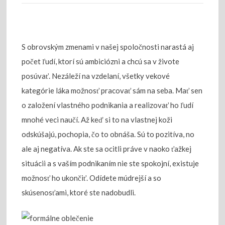
S obrovským zmenami v našej spoločnosti narastá aj
počet ľudí, ktorí sú ambiciózni a chcú sa v živote
posúvať. Nezáleží na vzdelaní, všetky vekové
kategórie láka možnosť pracovať sám na seba. Mať sen
o založení vlastného podnikania a realizovať ho ľudí
mnohé veci naučí. Až keď si to na vlastnej koži
odskúšajú, pochopia, čo to obnáša. Sú to pozitíva, no
ale aj negatíva. Ak ste sa ocitli práve v naoko ťažkej
situácii a s vaším podnikaním nie ste spokojní, existuje
možnosť ho ukončiť. Odídete múdrejší a so
skúsenosťami, ktoré ste nadobudli.