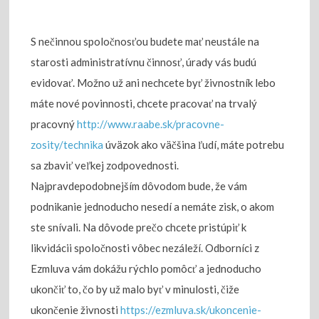
S nečinnou spoločnosťou budete mať neustále na
starosti administratívnu činnosť, úrady vás budú
evidovať. Možno už ani nechcete byť živnostník lebo
máte nové povinnosti, chcete pracovať na trvalý
pracovný
http://www.raabe.sk/pracovne-
zosity/technika
úväzok ako väčšina ľudí, máte potrebu
sa zbaviť veľkej zodpovednosti.
Najpravdepodobnejším dôvodom bude, že vám
podnikanie jednoducho nesedí a nemáte zisk, o akom
ste snívali. Na dôvode prečo chcete pristúpiť k
likvidácii spoločnosti vôbec nezáleží. Odborníci z
Ezmluva vám dokážu rýchlo pomôcť a jednoducho
ukončiť to, čo by už malo byť v minulosti, čiže
ukončenie živnosti
https://ezmluva.sk/ukoncenie-