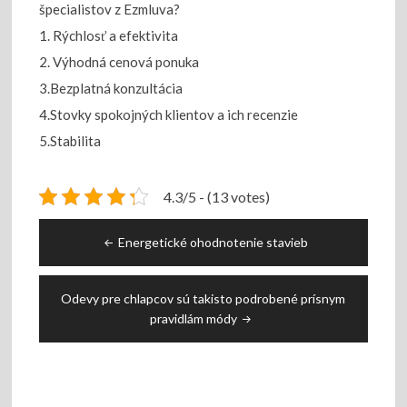
špecialistov z Ezmluva?
1. Rýchlosť a efektivita
2. Výhodná cenová ponuka
3.Bezplatná konzultácia
4.Stovky spokojných klientov a ich recenzie
5.Stabilita
4.3/5 - (13 votes)
Navigace
Energetické ohodnotenie stavieb
pro
příspěvek
Odevy pre chlapcov sú takisto podrobené prísnym
pravidlám módy