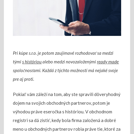
Pri kúpe s.r.o. je potom zaujímavé rozhodovať sa medzi
tými
s históriou
alebo medzi novozaloženými
ready made
spoločnosťami. Každá z týchto možností má nejaké svoje
pre aj proti.
Pokiaľ vám záleží na tom, aby ste spravili dôveryhodný
dojem na svojich obchodných partnerov, potom je
výhodou práve eseročka s históriou. V obchodnom
registri sa dá zistiť, kedy bola firma založená a dobré
meno u obchodných partnerov robia práve tie, ktoré za