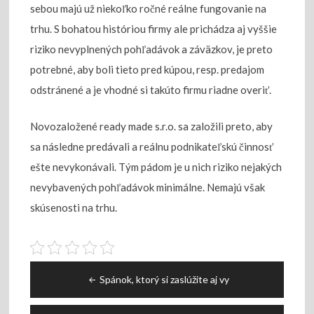
sebou majú už niekoľko ročné reálne fungovanie na
trhu. S bohatou históriou firmy ale prichádza aj vyššie
riziko nevyplnených pohľadávok a záväzkov, je preto
potrebné, aby boli tieto pred kúpou, resp. predajom
odstránené a je vhodné si takúto firmu riadne overiť.
Novozaložené ready made s.r.o. sa založili preto, aby
sa následne predávali a reálnu podnikateľskú činnosť
ešte nevykonávali. Tým pádom je u nich riziko nejakých
nevybavených pohľadávok minimálne. Nemajú však
skúsenosti na trhu.
Navigace
Spánok, ktorý si zaslúžite aj vy
pro
příspěvek