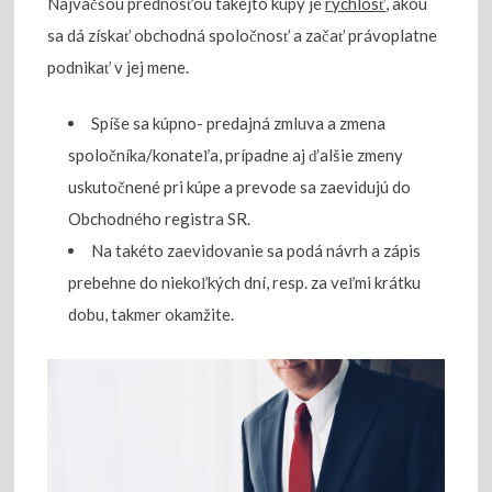
Najväčšou prednosťou takejto kúpy je
rýchlosť
, akou
sa dá získať obchodná spoločnosť a začať právoplatne
podnikať v jej mene.
Spíše sa kúpno- predajná zmluva a zmena
spoločníka/konateľa, prípadne aj ďalšie zmeny
uskutočnené pri kúpe a prevode sa zaevidujú do
Obchodného registra SR.
Na takéto zaevidovanie sa podá návrh a zápis
prebehne do niekoľkých dní, resp. za veľmi krátku
dobu, takmer okamžite.