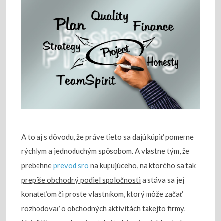
A to aj s dôvodu, že práve tieto sa dajú kúpiť pomerne
rýchlym a jednoduchým spôsobom. A vlastne tým, že
prebehne
prevod sro
na kupujúceho, na ktorého sa tak
prepíše obchodný podiel spoločnosti
a stáva sa jej
konateľom či proste vlastníkom, ktorý môže začať
rozhodovať o obchodných aktivitách takejto firmy.