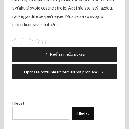
vyťahujú svoje cestné stroje. Ak si nie ste istý jazdou,
radšej jazdite bezpečnejšie. Musíte sa so svojou
motorkou zase stotožniť.
Navigace
Keď sa niečo pokazí
pro
příspěvek
Upchaté potrubie už nemusí byť problém!
Hledat
Hledat