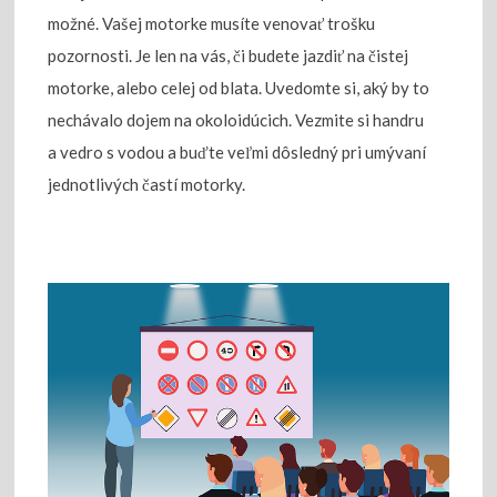
možné. Vašej motorke musíte venovať trošku
pozornosti. Je len na vás, či budete jazdiť na čistej
motorke, alebo celej od blata. Uvedomte si, aký by to
nechávalo dojem na okoloidúcich. Vezmite si handru
a vedro s vodou a buďte veľmi dôsledný pri umývaní
jednotlivých častí motorky.