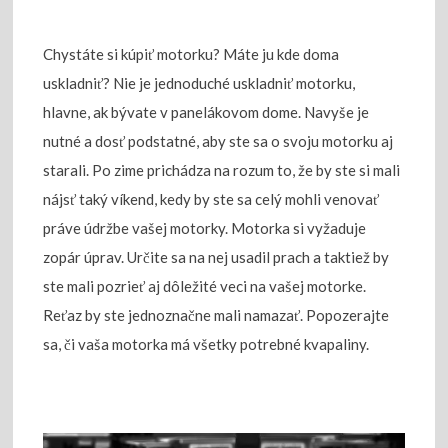
Chystáte si kúpiť motorku? Máte ju kde doma
uskladniť? Nie je jednoduché uskladniť motorku,
hlavne, ak bývate v panelákovom dome. Navyše je
nutné a dosť podstatné, aby ste sa o svoju motorku aj
starali. Po zime prichádza na rozum to, že by ste si mali
nájsť taký víkend, kedy by ste sa celý mohli venovať
práve údržbe vašej motorky. Motorka si vyžaduje
zopár úprav.
Určite sa na nej usadil prach a taktiež by
ste mali pozrieť aj dôležité veci na vašej motorke.
Reťaz by ste jednoznačne mali namazať. Popozerajte
sa, či vaša motorka má všetky potrebné kvapaliny.