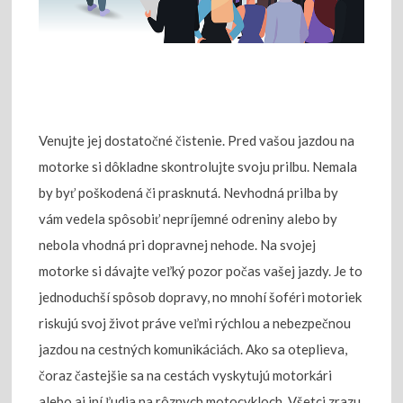
Venujte jej dostatočné čistenie. Pred vašou jazdou na
motorke si dôkladne skontrolujte svoju prilbu. Nemala
by byť poškodená či prasknutá. Nevhodná prilba by
vám vedela spôsobiť nepríjemné odreniny alebo by
nebola vhodná pri dopravnej nehode. Na svojej
motorke si dávajte veľký pozor počas vašej jazdy. Je to
jednoduchší spôsob dopravy, no mnohí šoféri motoriek
riskujú svoj život práve veľmi rýchlou a nebezpečnou
jazdou na cestných komunikáciách.
Ako sa oteplieva,
čoraz častejšie sa na cestách vyskytujú motorkári
alebo aj iní ľudia na rôznych motocykloch. Všetci zrazu