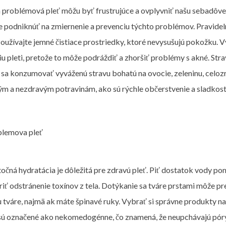
 problémová pleť môžu byť frustrujúce a ovplyvniť našu sebadôver
 podniknúť na zmiernenie a prevenciu týchto problémov. Pravidelné
 Používajte jemné čistiace prostriedky, ktoré nevysušujú pokožku. 
iu pleti, pretože to môže podráždiť a zhoršiť problémy s akné. Stra
 sa konzumovať vyváženú stravu bohatú na ovocie, zeleninu, celozrn
m a nezdravým potravinám, ako sú rýchle občerstvenie a sladkosti,
očná hydratácia je dôležitá pre zdravú pleť. Piť dostatok vody 
iť odstránenie toxínov z tela. Dotýkanie sa tváre prstami môže pr
 tváre, najmä ak máte špinavé ruky. Vybrať si správne produkty na s
sú označené ako nekomedogénne, čo znamená, že neupchávajú póry.