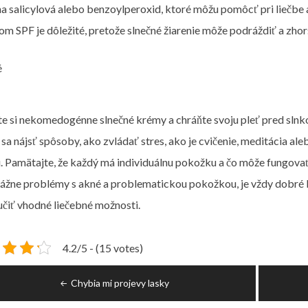
na salicylová alebo benzoylperoxid, ktoré môžu pomôcť pri liečbe
om SPF je dôležité, pretože slnečné žiarenie môže podráždiť a zhor
e si nekomedogénne slnečné krémy a chráňte svoju pleť pred slnk
 sa nájsť spôsoby, ako zvládať stres, ako je cvičenie, meditácia al
. Pamätajte, že každý má individuálnu pokožku a čo môže fungovať
ážne problémy s akné a problematickou pokožkou, je vždy dobré
čiť vhodné liečebné možnosti.
4.2/5 - (15 votes)
igace
Chybia mi projevy lasky