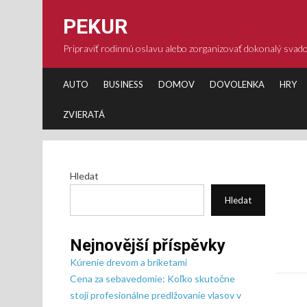
Skip
to
PEKUR
content
Pripraviť rodinnú oslavu alebo zorganizovať dokonalý sva
AUTO
BUSINESS
DOMOV
DOVOLENKA
HRY
ZVIERATÁ
Hledat
Hledat
Nejnovější příspěvky
Kúrenie drevom a briketami
Cena za sebavedomie: Koľko skutočne
stojí profesionálne predlžovanie vlasov v