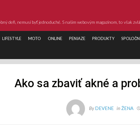
dobný deň, nemusí byť jednoduché. S našim webovým magazínom, to však zvl
LIFESTYLE
MOTO
ONLINE
PENIAZE
PRODUKTY
SPOLOČN
Ako sa zbaviť akné a prob
By
DEVENE
in
ŽENA