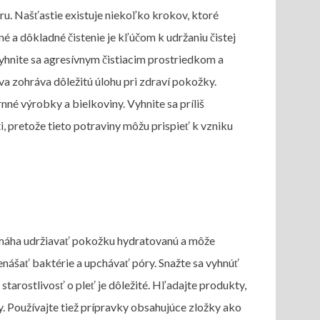
u. Našťastie existuje niekoľko krokov, ktoré
 a dôkladné čistenie je kľúčom k udržaniu čistej
Vyhnite sa agresívnym čistiacim prostriedkom a
va zohráva dôležitú úlohu pri zdraví pokožky.
né výrobky a bielkoviny. Vyhnite sa príliš
 pretože tieto potraviny môžu prispieť k vzniku
pomáha udržiavať pokožku hydratovanú a môže
enášať baktérie a upchávať póry. Snažte sa vyhnúť
tarostlivosť o pleť je dôležité. Hľadajte produkty,
 Používajte tiež prípravky obsahujúce zložky ako