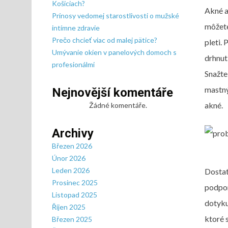
Košiciach?
Akné a
Prínosy vedomej starostlivosti o mužské
môžete
intímne zdravie
Prečo chcieť viac od malej pätice?
pleti.
Umývanie okien v panelových domoch s
drhnut
profesionálmi
Snažte
mastný
Nejnovější komentáře
akné.
Žádné komentáře.
Archivy
Březen 2026
Únor 2026
Leden 2026
Dostat
Prosinec 2025
podpor
Listopad 2025
dotyku
Říjen 2025
ktoré 
Březen 2025