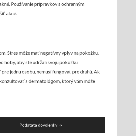
 akné. Používanie prípravkov s ochranným
šiť akné.
om. Stres môže mať negatívny vplyv na pokožku.
ebo hoby, aby ste udržali svoju pokožku
 pre jednu osobu, nemusí fungovať pre druhú. Ak
 konzultovať s dermatológom, ktorý vám môže
Podstata dovolenky