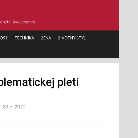
ádnete ľavou zadnou.
OSŤ
TECHNIKA
ŽENA
ŽIVOTNÝ ŠTÝL
lematickej pleti
28. 5. 2023